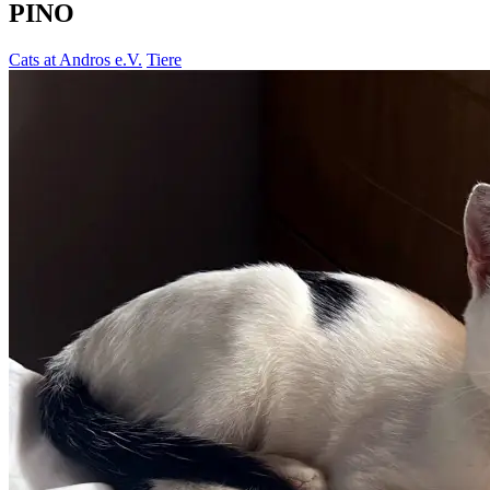
PINO
Cats at Andros e.V.
Tiere