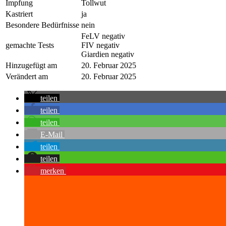
Impfung
Tollwut
Kastriert
ja
Besondere Bedürfnisse
nein
FeLV negativ
gemachte Tests
FIV negativ
Giardien negativ
Hinzugefügt am
20. Februar 2025
Verändert am
20. Februar 2025
teilen
teilen
teilen
E-Mail
teilen
teilen
merken