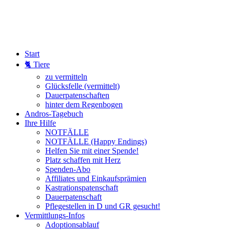
Start
🐈 Tiere
zu vermitteln
Glücksfelle (vermittelt)
Dauerpatenschaften
hinter dem Regenbogen
Andros-Tagebuch
Ihre Hilfe
NOTFÄLLE
NOTFÄLLE (Happy Endings)
Helfen Sie mit einer Spende!
Platz schaffen mit Herz
Spenden-Abo
Affiliates und Einkaufsprämien
Kastrationspatenschaft
Dauerpatenschaft
Pflegestellen in D und GR gesucht!
Vermittlungs-Infos
Adoptionsablauf