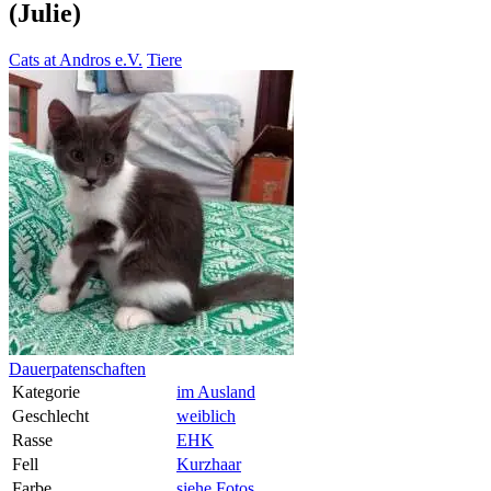
(Julie)
Cats at Andros e.V.
Tiere
Dauerpatenschaften
Kategorie
im Ausland
Geschlecht
weiblich
Rasse
EHK
Fell
Kurzhaar
Farbe
siehe Fotos