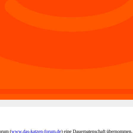
orum (
www.das-katzen-forum.de
) eine Dauerpatenschaft übernommen.