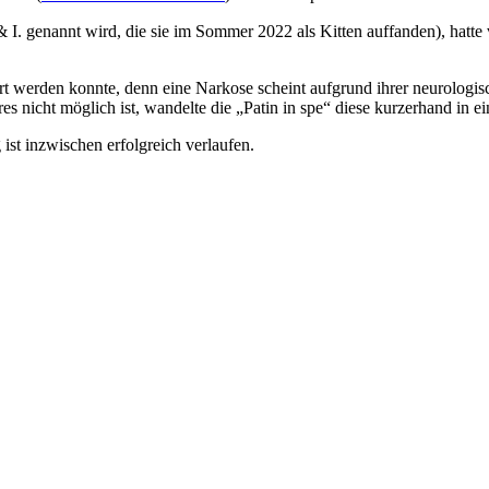
 I. genannt wird, die sie im Sommer 2022 als Kitten auffanden), hatte
riert werden konnte, denn eine Narkose scheint aufgrund ihrer neurolog
eres nicht möglich ist, wandelte die „Patin in spe“ diese kurzerhand in
ist inzwischen erfolgreich verlaufen.
r 2022
Raven im Juni 2023 bei ihrer