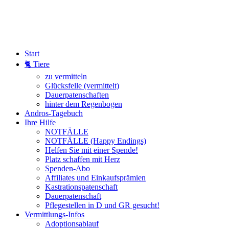
Start
🐈 Tiere
zu vermitteln
Glücksfelle (vermittelt)
Dauerpatenschaften
hinter dem Regenbogen
Andros-Tagebuch
Ihre Hilfe
NOTFÄLLE
NOTFÄLLE (Happy Endings)
Helfen Sie mit einer Spende!
Platz schaffen mit Herz
Spenden-Abo
Affiliates und Einkaufsprämien
Kastrationspatenschaft
Dauerpatenschaft
Pflegestellen in D und GR gesucht!
Vermittlungs-Infos
Adoptionsablauf