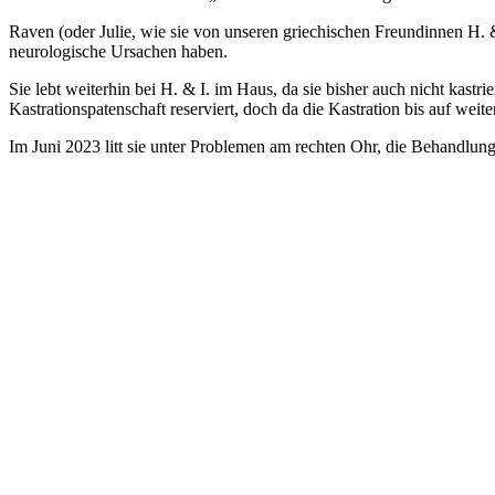
Raven (oder Julie, wie sie von unseren griechischen Freundinnen H. &
neurologische Ursachen haben.
Sie lebt weiterhin bei H. & I. im Haus, da sie bisher auch nicht kast
Kastrationspatenschaft reserviert, doch da die Kastration bis auf weit
Im Juni 2023 litt sie unter Problemen am rechten Ohr, die Behandlung 
Septembe
Raven (links) mit ihrem Bruder Kendro im
Sommer 2022.