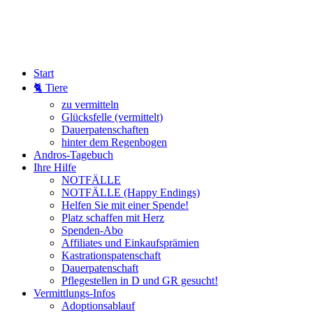
Start
🐈 Tiere
zu vermitteln
Glücksfelle (vermittelt)
Dauerpatenschaften
hinter dem Regenbogen
Andros-Tagebuch
Ihre Hilfe
NOTFÄLLE
NOTFÄLLE (Happy Endings)
Helfen Sie mit einer Spende!
Platz schaffen mit Herz
Spenden-Abo
Affiliates und Einkaufsprämien
Kastrationspatenschaft
Dauerpatenschaft
Pflegestellen in D und GR gesucht!
Vermittlungs-Infos
Adoptionsablauf