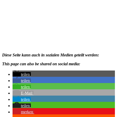
August 2024 mit
August 2024 mit
Lovis & Nasos.
Nasos, Lovis,
Kira & Brianna.
August 2024
Diese Seite kann auch in sozialen Medien geteilt werden:
This page can also be shared on social media:
teilen
teilen
teilen
E-Mail
teilen
teilen
merken